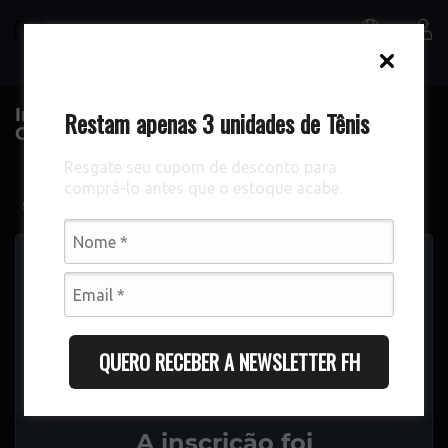
Imersão Executivo de Futebol - Santa
Restam apenas 3 unidades de Tênis
Catarina
Resgate seu cupom de desconto para
comprá-lo antes que o estoque acabe.
Português
QUERO RECEBER A NEWSLETTER FH
A inscrição foi