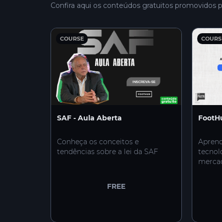
Confira aqui os conteúdos gratuitos promovidos
COURSE
COURS
SAF - Aula Aberta
FootH
Conheça os conceitos e
Aprend
tendências sobre a lei da SAF
tecnol
merca
FREE