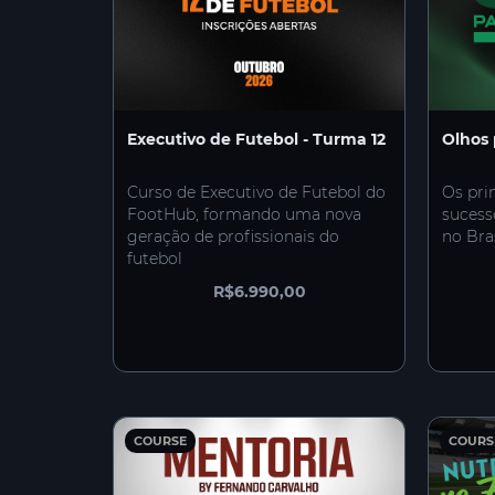
Executivo de Futebol - Turma 12
Olhos 
Curso de Executivo de Futebol do
Os pri
FootHub, formando uma nova
sucess
geração de profissionais do
no Bra
futebol
R$6.990,00
COURSE
COURS