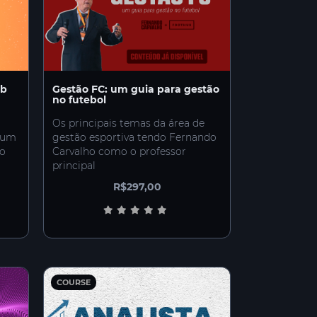
ub
Gestão FC: um guia para gestão
no futebol
Os principais temas da área de
 um
gestão esportiva tendo Fernando
to
Carvalho como o professor
principal
R$297,00
COURSE