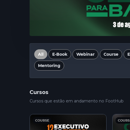
All
E-Book
Webinar
Course
E
Mentoring
Cursos
Cursos que estão em andamento no FootHub
COURSE
COURS