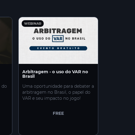
WEBINAR
Arbitragem - o uso do VAR no
Brasil
l do
Uma oportunidade para debater a
a
arbitragem no Brasil, o papel do
VAR e seu impacto no jogo!
FREE