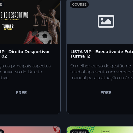
E
COURSE
VIP - Direito Desportivo:
LISTA VIP - Executivo de Fut
 02
Turma 12
a os principais aspectos
O melhor curso de gestão no
o universo do Direito
futebol apresenta um verdade
tivo
manual para a atuação na áre
FREE
FREE
E
COURSE