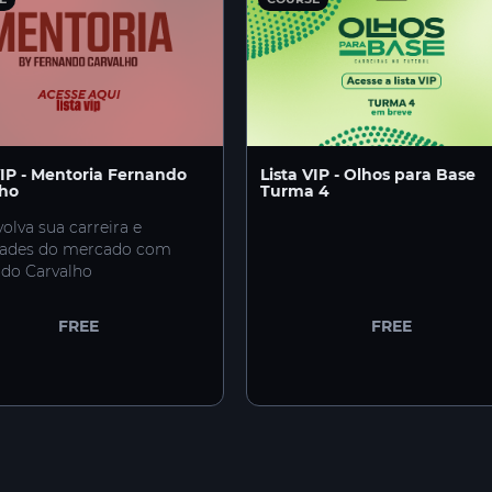
VIP - Mentoria Fernando
Lista VIP - Olhos para Base
lho
Turma 4
olva sua carreira e
dades do mercado com
do Carvalho
FREE
FREE