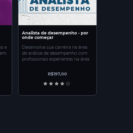
Analista de desempenho - por
onde começar
os e
Desenvolva sua carreira na área
l em
de análise de desempenho com
profissionais experientes na área
R$197,00