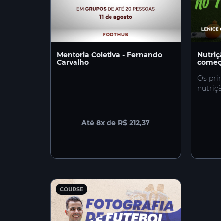
Mentoria Coletiva - Fernando
Nutriç
Carvalho
começ
Os pri
nutriç
Até 8x de R$ 212,37
COURSE