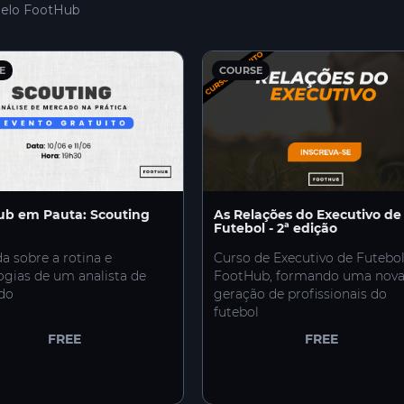
 pelo FootHub
E
COURSE
ub em Pauta: Scouting
As Relações do Executivo de
Futebol - 2ª edição
a sobre a rotina e
Curso de Executivo de Futebo
ogias de um analista de
FootHub, formando uma nov
do
geração de profissionais do
futebol
FREE
FREE