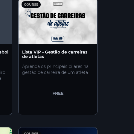
COURSE
ebol
Lista VIP - Gestão de carreiras
de atletas
Aprenda os principais pilares na
iro
gestão de carreira de um atleta
a
FREE
COURSE